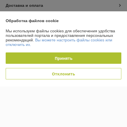
Доставка и оплата
График работы
Обработка файлов cookie
Мы используем файлы cookies для обеспечения удобства
Полная версия сайта
пользователей портала и предоставления персональных
рекомендаций.
Вы можете настроить файлы cookies или
отключить их.
Политика обработки cookies
Принять
Сайт создан на платформе Deal.by
Отклонить
Информация для покупателя
Юридическое лицо:
Общество с ограниченной ответственностью
«Кабельмаркет»
223058, Минский р-н, д. Лесковка, ул. Лесная, 2а, ком.3
Регистрационный номер ЕГР: 691466707