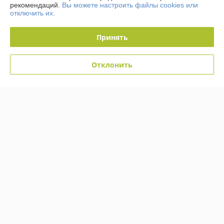
рекомендаций.
Вы можете настроить файлы cookies или
отключить их.
Сайт создан на платформе Deal.by
Принять
Отклонить
Информация для покупателя
Юридическое лицо:
Общество с ограниченной ответственностью
«Кабельмаркет»
223058, Минский р-н, д. Лесковка, ул. Лесная, 2а, ком.3
Регистрационный номер ЕГР: 691466707
УНП: 691466707
Регистрационный орган: Минский горисполком
Дата регистрации компании: 06.09.2012
Ссылка на свидетельство/лицензию
Ссылка на свидетельство/лицензию