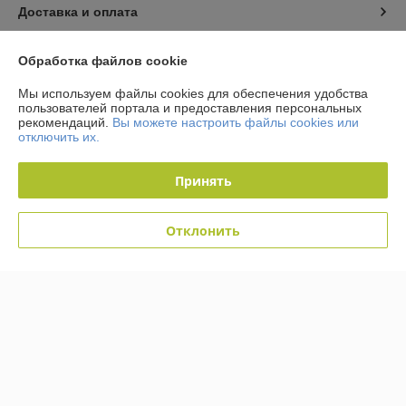
Доставка и оплата
График работы
Обработка файлов cookie
Мы используем файлы cookies для обеспечения удобства
Полная версия сайта
пользователей портала и предоставления персональных
рекомендаций.
Вы можете настроить файлы cookies или
отключить их.
Политика обработки cookies
Принять
Сайт создан на платформе Deal.by
Отклонить
Информация для покупателя
Юридическое лицо:
Общество с ограниченной ответственностью
«Кабельмаркет»
223058, Минский р-н, д. Лесковка, ул. Лесная, 2а, ком.3
Регистрационный номер ЕГР: 691466707