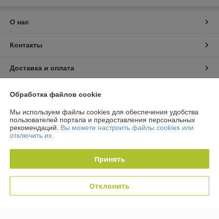
О нас
Контакты
Доставка и оплата
График работы
Обработка файлов cookie
Мы используем файлы cookies для обеспечения удобства
Полная версия сайта
пользователей портала и предоставления персональных
рекомендаций.
Вы можете настроить файлы cookies или
отключить их.
Политика обработки cookies
Принять
Сайт создан на платформе Deal.by
Отклонить