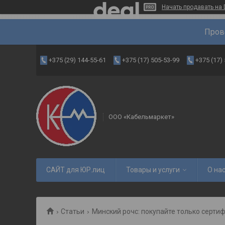
Начать продавать на 
Пров
+375 (29) 144-55-61
+375 (17) 505-53-99
+375 (17)
ООО «Кабельмаркет»
САЙТ для ЮР.лиц
Товары и услуги
О на
Статьи
Минский рочс: покупайте только серт