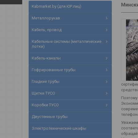
Мински
Kabmarket.by (для ЮР.лиц)
Металлорукав
Кабель, провод
Кабельные системы (металлические
лотки)
Кабель-каналы
Гофрированные трубы
Гладкие трубы
сертифик
средства
Щитки ТУСО
Поэтому 
Экономич
Коробки ТУСО
совреме
телефона
Двустенные трубы
Уважаем
соответс
Электротехнические шкафы
обращай