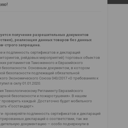
цию!
буется получение разрешительных документов
тствия), реализация данных товаров без данных
в-строго запрещена.
е и подлинность сертификатов и деклараций
ниторингов, рейдовых мероприятий) торговых объектов
ских регламентов Таможенного и Евразийского
 безопасности. Основным документом, в котором
рной безопасности подлежащей обязательной
кого Экономического Союза 043/2017 «О требованиях к
пил в силу 01.01.2020.
ия Технологическому Регламенту Евразийского
жарной безопасности и пожаротушения». В нашем
т проверить каждый. Достаточно будет мобильного
сать «Госстандарт».
ти- проверяйте подлинность сертификатов и деклараций
трированных деклараций о соответствии, так же
одительную документацию — особо подчеркнули в