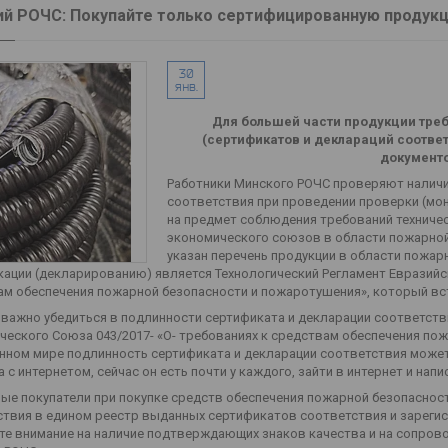
й РОЧС: Покупайте только сертифицированную продук
30
янв.
Для большей части продукции тре
(сертификатов и деклараций соотве
документо
Работники Минского РОЧС проверяют наличи
соответствия при проведении проверки (мо
на предмет соблюдения требований техниче
экономического союзов в области пожарной
указан перечень продукции в области пожа
ации (декларированию) является Технологический Регламент Евразийс
м обеспечения пожарной безопасности и пожаротушения», который всту
важно убедиться в подлинности сертификата и декларации соответств
еского Союза 043/2017- «О- требованиях к средствам обеспечения по
нном мире подлинность сертификата и декларации соответствия може
 с интернетом, сейчас он есть почти у каждого, зайти в интернет и напи
ые покупатели при покупке средств обеспечения пожарной безопаснос
твия в едином реестр выданных сертификатов соответствия и зарегис
те внимание на наличие подтверждающих знаков качества и на сопров