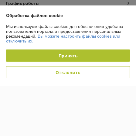
График работы
Обработка файлов cookie
Полная версия сайта
Мы используем файлы cookies для обеспечения удобства
пользователей портала и предоставления персональных
Политика обработки cookies
рекомендаций.
Вы можете настроить файлы cookies или
отключить их.
Сайт создан на платформе Deal.by
Принять
Отклонить
Информация для покупателя
Юридическое лицо:
Общество с ограниченной ответственностью
«Кабельмаркет»
223058, Минский р-н, д. Лесковка, ул. Лесная, 2а, ком.3
Регистрационный номер ЕГР: 691466707
УНП: 691466707
Регистрационный орган: Минский горисполком