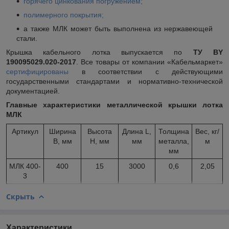
горячего цинкования погружением;
полимерного покрытия;
а также МЛК может быть выполнена из нержавеющей
стали.
Крышка кабельного лотка выпускается по
ТУ BY
190095029.020-2017
. Все товары от компании «Кабельмаркет»
сертифицированы
в соответствии с действующими
государственными стандартами и нормативно-технической
документацией.
Главные характеристики металлической крышки лотка
МЛК
Артикул
Ширина
Высота
Длина L,
Толщина
Вес, кг/
B, мм
H, мм
мм
металла,
м
мм
МЛК 400-
400
15
3000
0,6
2,05
3
Скрыть
Характеристики