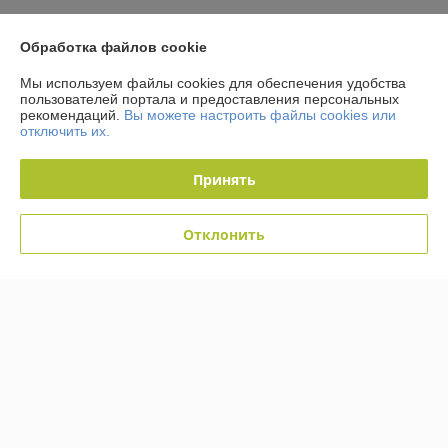
Доставка и оплата
Обработка файлов cookie
График работы
Мы используем файлы cookies для обеспечения удобства
пользователей портала и предоставления персональных
рекомендаций.
Вы можете настроить файлы cookies или
Полная версия сайта
отключить их.
Политика обработки cookies
Принять
Сайт создан на платформе Deal.by
Отклонить
Информация для покупателя
Юридическое лицо:
Общество с ограниченной ответственностью
«Кабельмаркет»
223058, Минский р-н, д. Лесковка, ул. Лесная, 2а, ком.3
Регистрационный номер ЕГР: 691466707