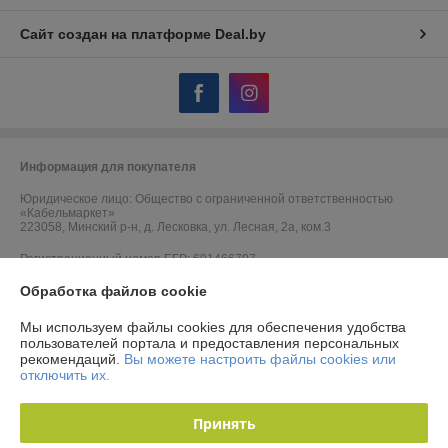
Сайт создан на платформе Deal.by
Информация для покупателя
Юридическое лицо:
Общество с ограниченной ответственностью
«Кабельмаркет»
223058, Минский р-н, д. Лесковка, ул. Лесная, 2а, ком.3
Регистрационный номер ЕГР: 691466707
Обработка файлов cookie
УНП: 691466707
Регистрационный орган: Минский горисполком
Мы используем файлы cookies для обеспечения удобства
пользователей портала и предоставления персональных
Дата регистрации компании: 06.09.2012
рекомендаций.
Вы можете настроить файлы cookies или
отключить их.
Ссылка на свидетельство/лицензию
Ссылка на свидетельство/лицензию
Принять