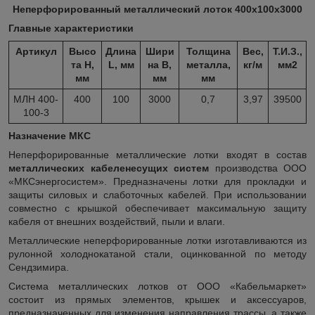
Неперфорированный металлический лоток 400х100х3000
Главные характеристики
Артикул
Высо
Длина
Шири
Толщина
Вес,
Т.И.З.,
та H,
L, мм
на B,
металла,
кг/м
мм
2
мм
мм
мм
МЛН 400-
400
100
3000
0,7
3,97
39500
100-3
Назначение МКС
Неперфорированные металлические лотки входят в состав
металлических кабеленесущих систем
производства ООО
«МКСэнергосистем». Предназначены лотки для прокладки и
защиты силовых и слаботочных кабелей. При использовании
совместно с крышкой обеспечивает максимальную защиту
кабеля от внешних воздействий, пыли и влаги.
Металлические неперфорированные лотки изготавливаются из
рулонной холоднокатаной стали, оцинкованной по методу
Сендзимира.
Система металлических лотков от ООО «Кабельмаркет»
состоит из прямых элементов, крышек и аксессуаров,
предназначенных для изменения направления трассы, а также