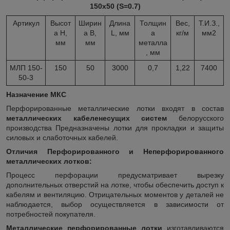
150х50 (S=0.7)
Артикул
Высот
Ширин
Длина
Толщин
Вес,
Т.И.З.,
а H,
а B,
L, мм
а
кг/м
мм
2
мм
мм
металла
, мм
МЛП 150-
150
50
3000
0,7
1,22
7400
50-3
Назначение МКС
Перфорированные металлические лотки входят в состав
металлических кабеленесущих систем
белорусского
производства Предназначены лотки для прокладки и защиты
силовых и слаботочных кабелей.
Отличия Перфорированного и Неперфорированного
металлических лотков:
Процесс перфорации предусматривает вырезку
дополнительных отверстий на лотке, чтобы обеспечить доступ к
кабелям и вентиляцию. Отрицательных моментов у деталей не
наблюдается, выбор осуществляется в зависимости от
потребностей покупателя.
Металлические перфорированные лотки
изготавливаются