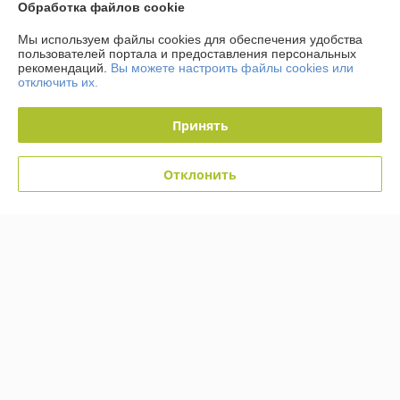
Обработка файлов cookie
Политика обработки cookies
Мы используем файлы cookies для обеспечения удобства
пользователей портала и предоставления персональных
рекомендаций.
Вы можете настроить файлы cookies или
Сайт создан на платформе Deal.by
отключить их.
Принять
Отклонить
Информация для покупателя
Юридическое лицо:
Общество с ограниченной ответственностью
«Кабельмаркет»
223058, Минский р-н, д. Лесковка, ул. Лесная, 2а, ком.3
Регистрационный номер ЕГР: 691466707
УНП: 691466707
Регистрационный орган: Минский горисполком
Дата регистрации компании: 06.09.2012
Ссылка на свидетельство/лицензию