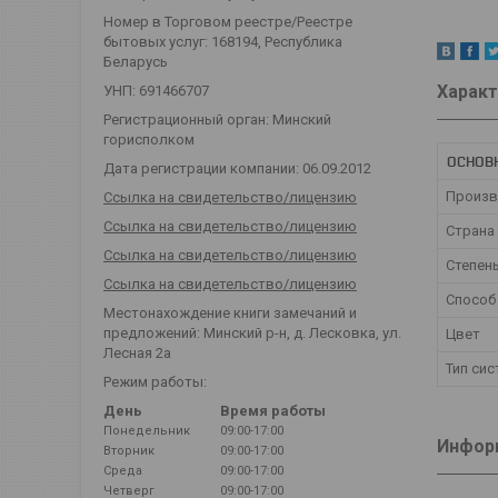
Номер в Торговом реестре/Реестре
бытовых услуг: 168194, Республика
Беларусь
Характ
УНП: 691466707
Регистрационный орган: Минский
горисполком
ОСНОВ
Дата регистрации компании: 06.09.2012
Произв
Ссылка на свидетельство/лицензию
Ссылка на свидетельство/лицензию
Страна
Ссылка на свидетельство/лицензию
Степень
Ссылка на свидетельство/лицензию
Способ
Местонахождение книги замечаний и
предложений: Минский р-н, д. Лесковка, ул.
Цвет
Лесная 2а
Тип си
Режим работы:
День
Время работы
Понедельник
09:00-17:00
Информ
Вторник
09:00-17:00
Среда
09:00-17:00
Четверг
09:00-17:00