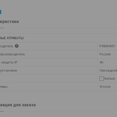
еристики
НЫЕ АТРИБУТЫ
одитель
РУВИНИЛ
 производитель
Россия
 защиты IP
40
 установки
Накладно
Белый
стемы
Уголок
ация для заказа