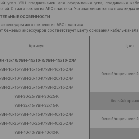
ний угол УВН предназначен для оформления угла, соединения каб
ний. Он изготовлен из АБС-пластика. Устанавливается во всех видах 
ТЕЛЬНЫЕ ОСОБЕННОСТИ
 аксессуары изготовлены из АБС-пластика.
т бежевых аксессуаров соответствует цвету основания кабель-канала п
Артикул
Цвет
ВН-15х10/УВН-15х10-К/УВН-15х10-27М
УВН-16х16/УВН-16х16-К/УВН-16х16-27М
белый/коричневый
УВН-20х10/УВН-20х10-К/УВН-20х10-27М
УВН-25х16/УВН-25х16-К/УВН-25х16-27М
УВН-30х25/УВН-30х25-К
белый/коричн
УВН-32х16/УВН-32х16-К
УВН-40х16/УВН-40х16-К/УВН-40х16-27М
белый/коричневый
УВН-40х25/УВН-40х25-К/УВН-40х25-27М
УВН-40х40/УВН-40х40-К