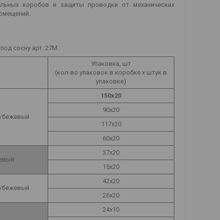
ельных коробов и защиты проводки от механических
помещений.
од сосну арт. 27М.
Упаковка, шт
(кол-во упаковок в коробке х штук в
упаковке)
150х20
90х20
/бежевый
117х20
60х20
37х20
евый
15х20
42х20
/бежевый
26х20
24х10