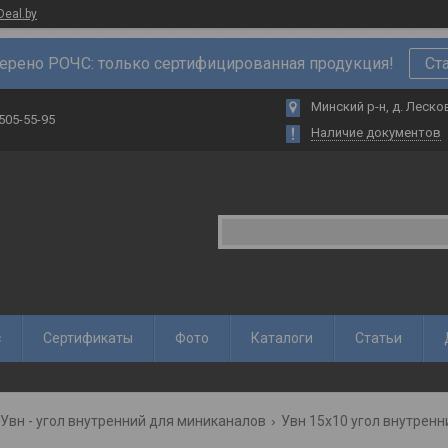
Deal.by
ерено РОЧС: только сертифицированная продукция!
Ст
Минский р-н, д. Лесков
 505-55-95
Наличие документов
с
Сертификаты
Фото
Каталоги
Статьи
Увн - угол внутренний для миниканалов
Увн 15х10 угол внутренн