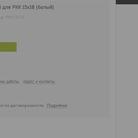
 для РКК 15х10 (белый)
од:
УВН 15х10
фик работы
Адрес и контакты
ней
по договоренности
Подробнее