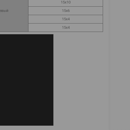
15х10
евый
15х6
15х4
15х4