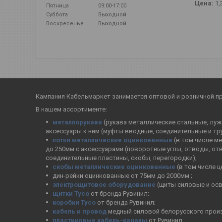
Цена:
1,
Пятница
09:00-17:00
Суббота
Выходной
Воскресенье
Выходной
Кампания Кабельмаркет занимается оптовой и розничной п
В нашем ассортименте:
металлорукава
(рукава металлические стальные, лужё
аксессуары к ним (муфты вводные, соединительные и тр
лотки металлические оцинкованные
(в том числе м
до 250мм с аксессуарами (поворотные углы, отводы, от
соединительные пластины, скобы, перегородки);
скобы металлические оцинкованные
(в том числе 
дин-рейки оцинкованные от 75мм до 2000мм ;
электрощитовое оборудование
(щиты силовые и осв
щитки Тусо
от бренда Рувинил;
коробки Тусо
от бренда Рувинил;
кабель и провод
медный силовой белорусского прои
пластиковые кабель-каналы
от Рувинил.