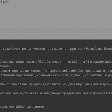
33
руб.
родажей электротехнической продукции на территории Республики Бела
ные, оцинкованные и в ПВХ оболочках -нг, -нг-LS) типа Р3 с зондом ли
убные);
етодом горячего цинкования) с перфорацией либо без перфорации и кр
ветвители, крестовины, крепёжные консоли, подвесы, кронштейны и кр
цельнооцинкованные) одно- двухлапковые и дистанционные диаметром 
етительные, щиты этажные, вводно-распределительные устройства и т.
зводителя МКСэнергосистем: