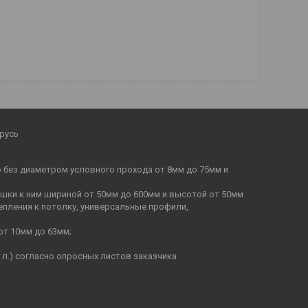
русь
бо без диаметром условного прохода от 8мм до 75мм и
ышки к ним шириной от 50мм до 600мм и высотой от 50мм
епления к потолку, универсальные профили,
от 10мм до 63мм;
п.) согласно опросных листов заказчика