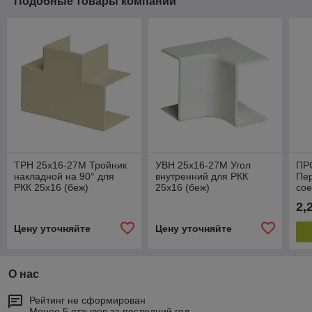
Подобные товары компании
ТРН 25х16-27М Тройник
УВН 25х16-27М Угол
ПР
накладной на 90° для
внутренний для РКК
Пе
РКК 25х16 (беж)
25х16 (беж)
со
40х
2,
Цену уточняйте
Цену уточняйте
О нас
Рейтинг не сформирован
Менее 5 отзывов за последний год