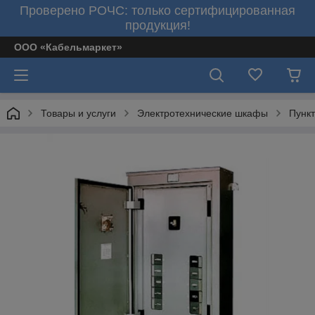
Проверено РОЧС: только сертифицированная
продукция!
ООО «Кабельмаркет»
Товары и услуги
Электротехнические шкафы
Пунк