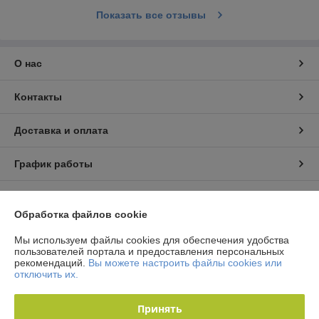
Показать все отзывы
О нас
Контакты
Доставка и оплата
График работы
Полная версия сайта
Обработка файлов cookie
Политика обработки cookies
Мы используем файлы cookies для обеспечения удобства
пользователей портала и предоставления персональных
рекомендаций.
Вы можете настроить файлы cookies или
Сайт создан на платформе Deal.by
отключить их.
Принять