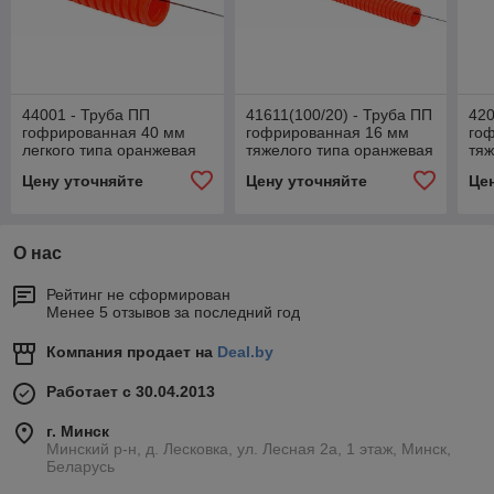
44001 - Труба ПП
41611(100/20) - Труба ПП
420
гофрированная 40 мм
гофрированная 16 мм
го
легкого типа оранжевая
тяжелого типа оранжевая
тяж
(бухта 15 м)
(бухта 100 м / 20 м)
(бу
Цену уточняйте
Цену уточняйте
Це
О нас
Рейтинг не сформирован
Менее 5 отзывов за последний год
Компания продает на
Deal.by
Работает с 30.04.2013
г. Минск
Минский р-н, д. Лесковка, ул. Лесная 2а, 1 этаж, Минск,
Беларусь