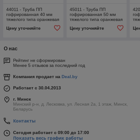
44011 - Труба ПП
45011 - Труба ПП
420
гофрированная 40 мм
гофрированная 50 мм
го
тяжелого типа оранжевая
тяжелого типа оранжевая
тяж
(бухта 15 м)
(бухта 15 м)
(бу
Цену уточняйте
Цену уточняйте
Це
О нас
Рейтинг не сформирован
Менее 5 отзывов за последний год
Компания продает на
Deal.by
Работает с 30.04.2013
г. Минск
Минский р-н, д. Лесковка, ул. Лесная 2а, 1 этаж, Минск,
Беларусь
Контакты
Сегодня работает с 09:00 до 17:00
Показать весь график работы