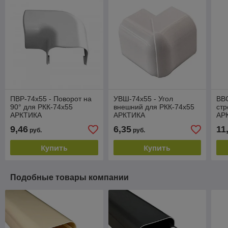
ПВР-74х55 - Поворот на
УВШ-74х55 - Угол
ВВС
90° для РКК-74х55
внешний для РКК-74х55
стр
АРКТИКА
АРКТИКА
АР
9,46
6,35
11
руб.
руб.
Купить
Купить
Подобные товары компании