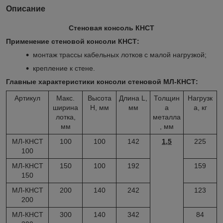
Описание
Стеновая консоль КНСТ
Применение стеновой консоли КНСТ:
монтаж трассы кабельных лотков с малой нагрузкой;
крепление к стене.
Главные характеристики консоли стеновой МЛ-КНСТ:
Артикул
Макс.
Высота
Длина L,
Толщин
Нагрузк
ширина
H, мм
мм
а
а, кг
лотка,
металла
мм
, мм
МЛ-КНСТ
100
100
142
1,5
225
100
МЛ-КНСТ
150
100
192
159
150
МЛ-КНСТ
200
140
242
123
200
МЛ-КНСТ
300
140
342
84