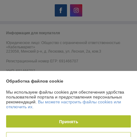
Информация для покупателя
Юридическое лицо:
Общество с ограниченной ответственностью
«Кабельмаркет»
223058, Минский р-н, д. Лесковка, ул. Лесная, 2а, ком.3
Регистрационный номер ЕГР: 691466707
УНП: 691466707
Регистрационный орган: Минский горисполком
Обработка файлов cookie
Дата регистрации компании: 06.09.2012
Мы используем файлы cookies для обеспечения удобства
пользователей портала и предоставления персональных
Ссылка на свидетельство/лицензию
рекомендаций.
Вы можете настроить файлы cookies или
отключить их.
Ссылка на свидетельство/лицензию
Ссылка на свидетельство/лицензию
Принять
Ссылка на свидетельство/лицензию