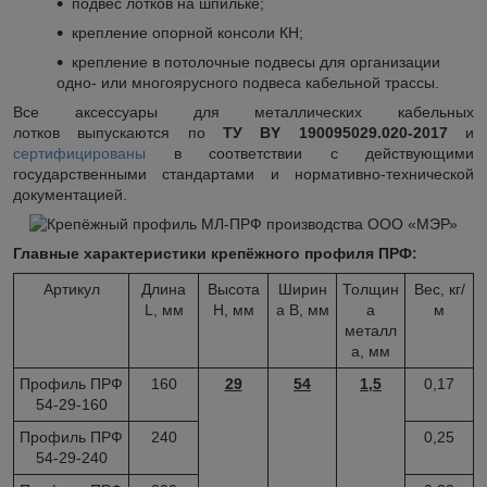
подвес лотков на шпильке;
крепление опорной консоли КН;
крепление в потолочные подвесы для организации
одно- или многоярусного подвеса кабельной трассы.
Все аксессуары для металлических кабельных
лотков выпускаются по
ТУ BY 190095029.020-2017
и
сертифицированы
в соответствии с действующими
государственными стандартами и нормативно-технической
документацией.
Главные характеристики крепёжного профиля ПРФ:
Артикул
Длина
Высота
Ширин
Толщин
Вес, кг/
L, мм
H, мм
а B, мм
а
м
металл
а, мм
Профиль ПРФ
160
29
54
1,5
0,17
54-29-160
Профиль ПРФ
240
0,25
54-29-240