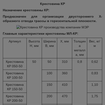
Крестовина КР
Назначение крестовины КР:
Предназначен для организации двустороннего Х-
образного отвода трассы в горизонтальной плоскости.
Главные характеристики крестовины МЛ-КР:
Артикул
Высота
Ширина
X, мм
Толщин
Вес, кг/
H, мм
B, мм
а
м
металл
а, мм
Крестовина
50
50
310
0,8
0,62
КР 050-50
Крестовина
100
360
0,83
КР 100-50
Крестовина
150
410
1,10
КР 150-50
Крестовина
200
470
1,75
КР 200-50