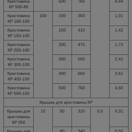
Крестовина
500
760
4,44
КР 500-80
Крестовина
100
100
360
1,01
КР 100-100
Крестовина
150
410
1,42
КР 150-100
Крестовина
200
470
1,73
КР 200-100
Крестовина
300
560
2,42
КР 300-100
Крестовина
400
660
3,61
КР 400-100
Крестовина
500
760
4,60
КР 500-100
Крышка для крестовины КР
Крышка для
15
50
310
0,6
0,31
крестовины
КР 050
Крышка для
80
340
0,55