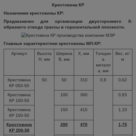
Крестовина КР
Назначение крестовины КР:
Предназначен для организации двустороннего Х-
образного отвода трассы в горизонтальной плоскости.
Главные характеристики крестовины МЛ-КР:
Артикул
Высота
Ширина
X, мм
Толщин
Вес, кг/
H, мм
B, мм
а
м
металл
а, мм
Крестовина
50
50
310
0,8
0,62
КР 050-50
Крестовина
100
360
0,83
КР 100-50
Крестовина
150
410
1,10
КР 150-50
Крестовина
200
470
1,75
КР 200-50