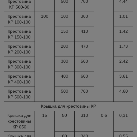
Крестовина
500
760
4,44
КР 500-80
Крестовина
100
100
360
1,01
КР 100-100
Крестовина
150
410
1,42
КР 150-100
Крестовина
200
470
1,73
КР 200-100
Крестовина
300
560
2,42
КР 300-100
Крестовина
400
660
3,61
КР 400-100
Крестовина
500
760
4,60
КР 500-100
Крышка для крестовины КР
Крышка для
15
50
310
0,6
0,31
крестовины
КР 050
Крышка для
80
340
0,55