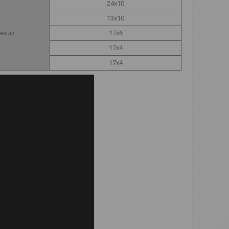
24х10
13х10
евый
17х6
17х4
17х4