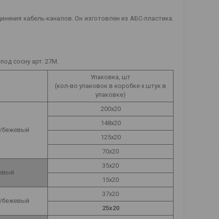
инения кабель-каналов. Он изготовлен из АБС-пластика.
од сосну арт. 27М.
Упаковка, шт
(кол-во упаковок в коробке х штук в
упаковке)
200х20
148х20
/бежевый
125х20
70х20
35х20
евый
15х20
37х20
/бежевый
25х20