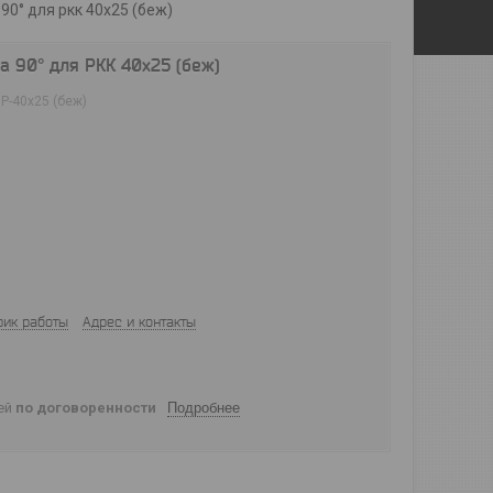
90° для ркк 40х25 (беж)
 90° для РКК 40х25 (беж)
Р-40х25 (беж)
фик работы
Адрес и контакты
ней
по договоренности
Подробнее