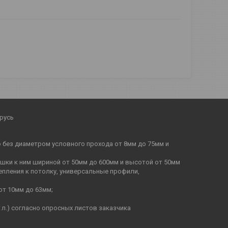
русь
бо без диаметром условного прохода от 8мм до 75мм и
ышки к ним шириной от 50мм до 600мм и высотой от 50мм
епления к потолку, универсальные профили,
от 10мм до 63мм;
п.) согласно опросных листов заказчика