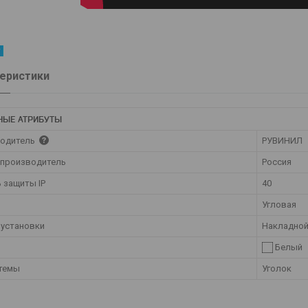
еристики
НЫЕ АТРИБУТЫ
одитель
РУВИНИЛ
 производитель
Россия
 защиты IP
40
Угловая
 установки
Накладно
Белый
стемы
Уголок