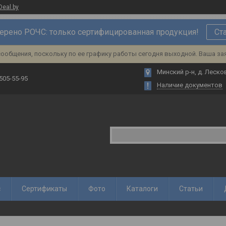
Deal.by
ерено РОЧС: только сертифицированная продукция!
Ст
ообщения, поскольку по ее графику работы сегодня выходной. Ваша за
Минский р-н, д. Лесков
 505-55-95
Наличие документов
с
Сертификаты
Фото
Каталоги
Статьи