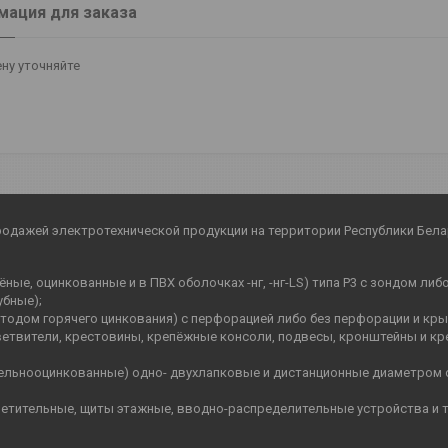
ация для заказа
ну уточняйте
родажей электротехнической продукции на территории Республики Бела
ные, оцинкованные и в ПВХ оболочках -нг, -нг-LS) типа Р3 с зондом ли
убные);
етодом горячего цинкования) с перфорацией либо без перфорации и кр
ветвители, крестовины, крепёжные консоли, подвесы, кронштейны и кр
цельнооцинкованные) одно- двухлапковые и дистанционные диаметром 
етительные, щиты этажные, вводно-распределительные устройства и т.