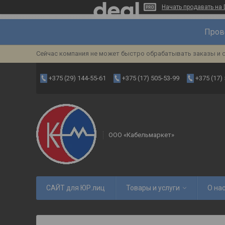
Начать продавать на 
Пров
Сейчас компания не может быстро обрабатывать заказы и с
+375 (29) 144-55-61
+375 (17) 505-53-99
+375 (17)
ООО «Кабельмаркет»
САЙТ для ЮР.лиц
Товары и услуги
О на