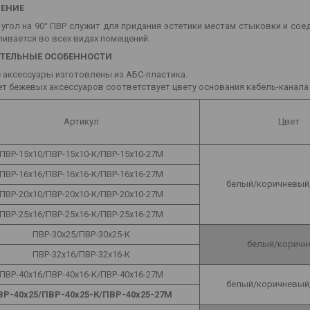
ЕНИЕ
угол на 90° ПВР служит для придания эстетики местам стыковки и соед
ивается во всех видах помещений.
ТЕЛЬНЫЕ ОСОБЕННОСТИ
 аксессуары изготовлены из АБС-пластика.
т бежевых аксессуаров соответствует цвету основания кабель-канала п
Артикул
Цвет
ПВР-15х10/ПВР-15х10-К/ПВР-15х10-27М
ПВР-16х16/ПВР-16х16-К/ПВР-16х16-27М
белый/коричневый
ПВР-20х10/ПВР-20х10-К/ПВР-20х10-27М
ПВР-25х16/ПВР-25х16-К/ПВР-25х16-27М
ПВР-30х25/ПВР-30х25-К
белый/коричн
ПВР-32х16/ПВР-32х16-К
ПВР-40х16/ПВР-40х16-К/ПВР-40х16-27М
белый/коричневый
ВР-40х25/ПВР-40х25-К/ПВР-40х25-27М