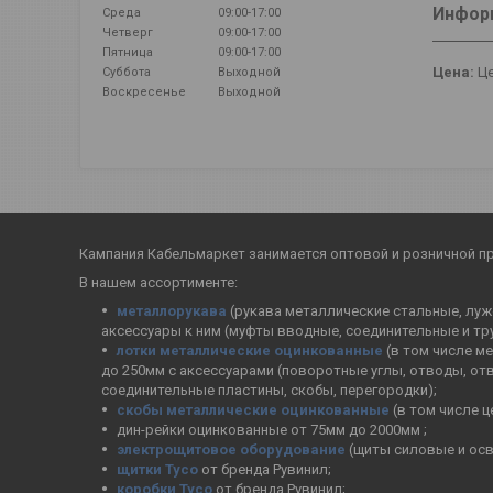
Информ
Среда
09:00-17:00
Четверг
09:00-17:00
Пятница
09:00-17:00
Цена:
Це
Суббота
Выходной
Воскресенье
Выходной
Кампания Кабельмаркет занимается оптовой и розничной п
В нашем ассортименте:
металлорукава
(рукава металлические стальные, лужё
аксессуары к ним (муфты вводные, соединительные и тр
лотки металлические оцинкованные
(в том числе м
до 250мм с аксессуарами (поворотные углы, отводы, от
соединительные пластины, скобы, перегородки);
скобы металлические оцинкованные
(в том числе 
дин-рейки оцинкованные от 75мм до 2000мм ;
электрощитовое оборудование
(щиты силовые и осв
щитки Тусо
от бренда Рувинил;
коробки Тусо
от бренда Рувинил;