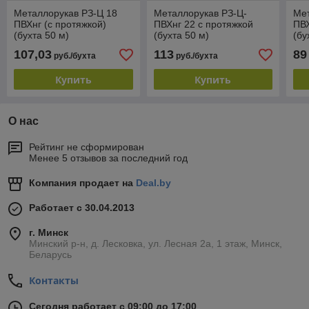
Металлорукав РЗ-Ц 18
Металлорукав РЗ-Ц-
Мет
ПВХнг (с протяжкой)
ПВХнг 22 с протяжкой
ПВХ
(бухта 50 м)
(бухта 50 м)
(бу
107,03
113
89
руб./бухта
руб./бухта
Купить
Купить
О нас
Рейтинг не сформирован
Менее 5 отзывов за последний год
Компания продает на
Deal.by
Работает с 30.04.2013
г. Минск
Минский р-н, д. Лесковка, ул. Лесная 2а, 1 этаж, Минск,
Беларусь
Контакты
Сегодня работает с 09:00 до 17:00