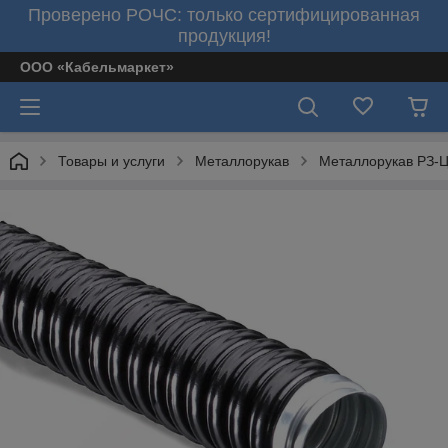
Проверено РОЧС: только сертифицированная
продукция!
ООО «Кабельмаркет»
Товары и услуги
Металлорукав
Металлорукав РЗ-Ц