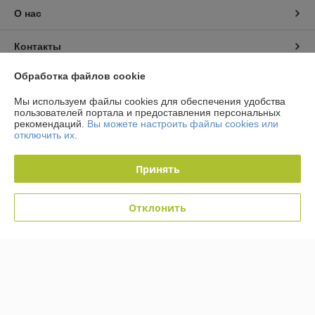
О нас
Контакты
Обработка файлов cookie
Доставка и оплата
Мы используем файлы cookies для обеспечения удобства
пользователей портала и предоставления персональных
График работы
рекомендаций.
Вы можете настроить файлы cookies или
отключить их.
Полная версия сайта
Принять
Политика обработки cookies
Отклонить
Сайт создан на платформе Deal.by
Информация для покупателя