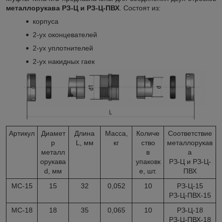
металлорукава РЗ-Ц и РЗ-Ц-ПВХ
. Состоят из:
корпуса
2-ух оконцевателей
2-ух уплотнителей
2-ух накидных гаек
Артикул
Диамет
Длина
Масса,
Количе
Соответствие
р
L, мм
кг
ство
металлорукав
металл
в
а
орукава
упаковк
РЗ-Ц и РЗ-Ц-
d, мм
е, шт.
ПВХ
МС-15
15
32
0,052
10
РЗ-Ц-15
РЗ-Ц-ПВХ-15
МС-18
18
35
0,065
10
РЗ-Ц-18
РЗ-Ц-ПВХ-18