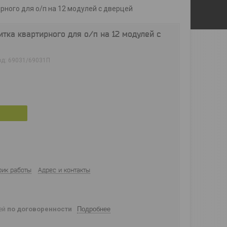
рного для о/п на 12 модулей с дверцей
тка квартирного для о/п на 12 модулей с
од:
69031/69031П
фик работы
Адрес и контакты
ней
по договоренности
Подробнее