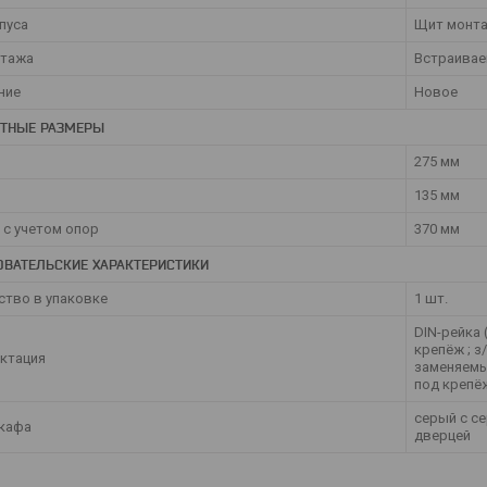
пуса
Щит монт
нтажа
Встраива
ние
Новое
ИТНЫЕ РАЗМЕРЫ
275 мм
135 мм
 с учетом опор
370 мм
ОВАТЕЛЬСКИЕ ХАРАКТЕРИСТИКИ
ство в упаковке
1 шт.
DIN-рейка 
крепёж ; з
ктация
заменяемые
под крепёж
серый с с
кафа
дверцей