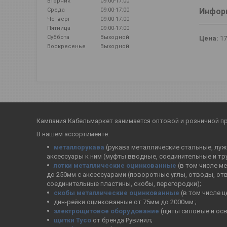
Вторник
09:00-17:00
Информ
Среда
09:00-17:00
Четверг
09:00-17:00
Пятница
09:00-17:00
Суббота
Выходной
Цена:
17
Воскресенье
Выходной
Кампания Кабельмаркет занимается оптовой и розничной п
В нашем ассортименте:
металлорукава
(рукава металлические стальные, лужё
аксессуары к ним (муфты вводные, соединительные и тр
лотки металлические оцинкованные
(в том числе м
до 250мм с аксессуарами (поворотные углы, отводы, от
соединительные пластины, скобы, перегородки);
скобы металлические оцинкованные
(в том числе 
дин-рейки оцинкованные от 75мм до 2000мм ;
электрощитовое оборудование
(щиты силовые и осв
щитки Тусо
от бренда Рувинил;