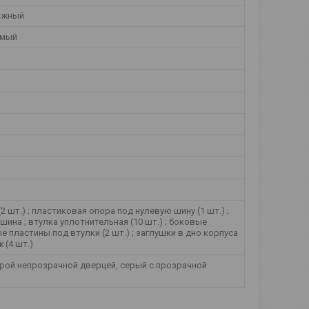
ажный
емый
(2 шт.) ; пластиковая опора под нулевую шину (1 шт.) ;
/шина ; втулка уплотнительная (10 шт.) ; боковые
 пластины под втулки (2 шт.) ; заглушки в дно корпуса
 (4 шт.)
ерой непрозрачной дверцей, серый с прозрачной