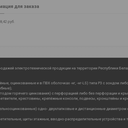
ация для заказа
8,42
руб.
родажей электротехнической продукции на территории Республики Бела
ные, оцинкованные и в ПВХ оболочках -нг, -нг-LS) типа Р3 с зондом ли
убные);
етодом горячего цинкования) с перфорацией либо без перфорации и кр
ветвители, крестовины, крепёжные консоли, подвесы, кронштейны и кр
цельнооцинкованные) одно- двухлапковые и дистанционные диаметром 
етительные, щиты этажные, вводно-распределительные устройства и т.