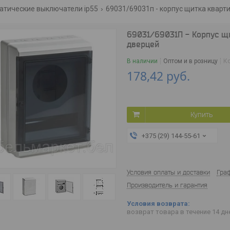
атические выключатели ip55
69031/69031п - корпус щитка кварти
69031/69031П - Корпус щи
дверцей
В наличии
Оптом и в розницу
К
178,42
руб.
Купить
+375 (29) 144-55-61
Условия оплаты и доставки
Гра
Производитель и гарантия
возврат товара в течение 14 д