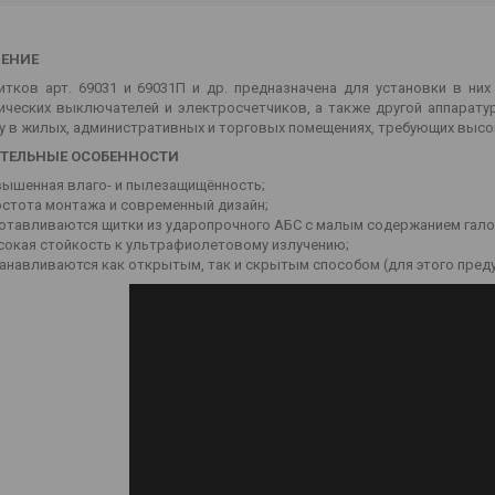
ЕНИЕ
итков арт. 69031 и 69031П и др. предназначена для установки в ни
ических выключателей и электросчетчиков, а также другой аппарату
у в жилых, административных и торговых помещениях, требующих высок
ТЕЛЬНЫЕ ОСОБЕННОСТИ
вышенная влаго- и пылезащищённость;
стота монтажа и современный дизайн;
отавливаются щитки из ударопрочного АБС с малым содержанием гало
сокая стойкость к ультрафиолетовому излучению;
анавливаются как открытым, так и скрытым способом (для этого пред