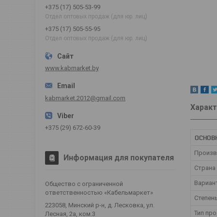
+375 (17) 505-53-99
Отдел оптовых продаж (для юр. лиц)
+375 (17) 505-55-95
Отдел оптовых продаж (для юр. лиц)
www.kabmarket.by
kabmarket.2012@gmail.com
Характ
+375 (29) 672-60-39
ОСНОВ
Произв
Информация для покупателя
Страна
Вариан
Общество с ограниченной
ответственностью «Кабельмаркет»
Степен
223058, Минский р-н, д. Лесковка, ул.
Тип пр
Лесная, 2а, ком.3