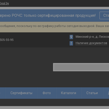
Deal.by
ерено РОЧС: только сертифицированная продукция!
Ст
ообщения, поскольку по ее графику работы сегодня выходной. Ваша за
Минский р-н, д. Лесков
 505-55-95
Наличие документов
с
Сертификаты
Фото
Каталоги
Статьи