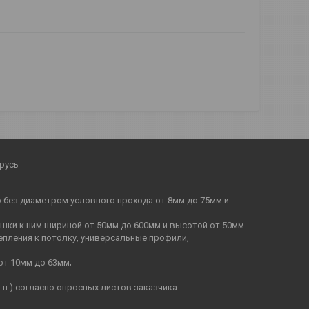
русь
бо без диаметром условного прохода от 8мм до 75мм и
ышки к ним шириной от 50мм до 600мм и высотой от 50мм
епления к потолку, универсальные профили,
от 10мм до 63мм;
п.) согласно опросных листов заказчика