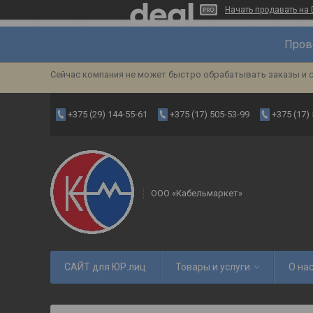
Начать продавать на 
Пров
Сейчас компания не может быстро обрабатывать заказы и с
+375 (29) 144-55-61
+375 (17) 505-53-99
+375 (17)
ООО «Кабельмаркет»
САЙТ для ЮР.лиц
Товары и услуги
О на