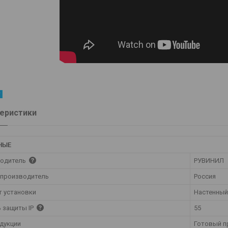
еристики
НЫЕ
одитель
РУВИНИЛ
 производитель
Россия
т установки
Настенный
ь защиты IP
55
одукции
Готовый п