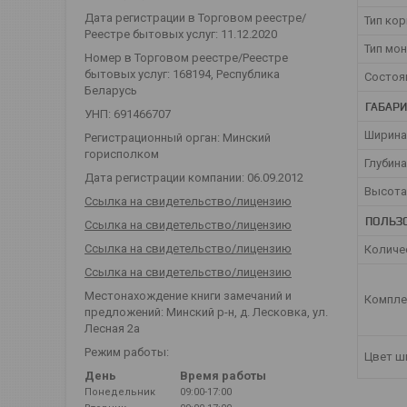
Дата регистрации в Торговом реестре/
Тип кор
Реестре бытовых услуг: 11.12.2020
Тип мо
Номер в Торговом реестре/Реестре
бытовых услуг: 168194, Республика
Состоя
Беларусь
ГАБАР
УНП: 691466707
Ширина
Регистрационный орган: Минский
горисполком
Глубина
Дата регистрации компании: 06.09.2012
Высота
Ссылка на свидетельство/лицензию
ПОЛЬЗ
Ссылка на свидетельство/лицензию
Ссылка на свидетельство/лицензию
Количе
Ссылка на свидетельство/лицензию
Местонахождение книги замечаний и
Компле
предложений: Минский р-н, д. Лесковка, ул.
Лесная 2а
Режим работы:
Цвет ш
День
Время работы
Понедельник
09:00-17:00