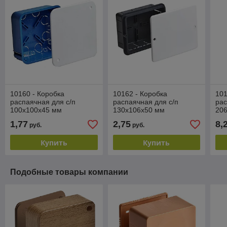
10160 - Коробка
10162 - Коробка
101
распаячная для с/п
распаячная для с/п
рас
100х100х45 мм
130х106х50 мм
20
1,77
2,75
8,
руб.
руб.
Купить
Купить
Подобные товары компании