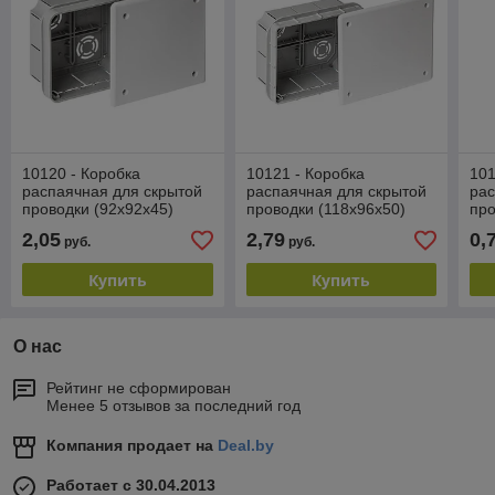
10120 - Коробка
10121 - Коробка
101
распаячная для скрытой
распаячная для скрытой
рас
проводки (92x92x45)
проводки (118х96х50)
пр
2,05
2,79
0,
руб.
руб.
Купить
Купить
О нас
Рейтинг не сформирован
Менее 5 отзывов за последний год
Компания продает на
Deal.by
Работает с 30.04.2013