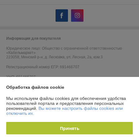
Информация для покупателя
Юридическое лицо:
Общество с ограниченной ответственностью
«Кабельмаркет»
223058, Минский р-н, д. Лесковка, ул. Лесная, 2а, ком.3
Регистрационный номер ЕГР: 691466707
УНП: 691466707
Обработка файлов cookie
Регистрационный орган: Минский горисполком
Дата регистрации компании: 06.09.2012
Мы используем файлы cookies для обеспечения удобства
пользователей портала и предоставления персональных
Ссылка на свидетельство/лицензию
рекомендаций.
Вы можете настроить файлы cookies или
отключить их.
Ссылка на свидетельство/лицензию
Ссылка на свидетельство/лицензию
Принять
Ссылка на свидетельство/лицензию