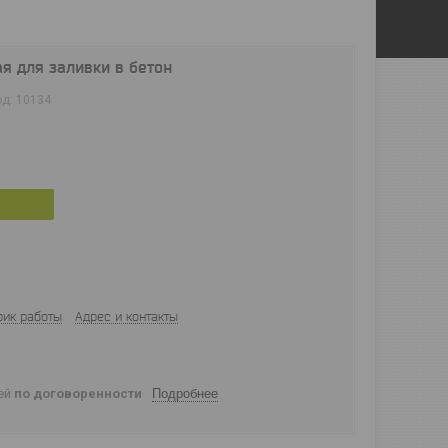
ая для заливки в бетон
од:
10134
фик работы
Адрес и контакты
ней
по договоренности
Подробнее