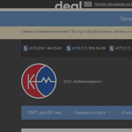
Начать продавать на 
Пров
Сейчас компания не может быстро обрабатывать заказы и с
+375 (29) 144-55-61
+375 (17) 505-53-99
+375 (17)
ООО «Кабельмаркет»
САЙТ для ЮР.лиц
Товары и услуги
О на