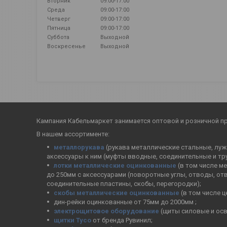
Вторник
09:00-17:00
Среда
09:00-17:00
Четверг
09:00-17:00
Пятница
09:00-17:00
Суббота
Выходной
Воскресенье
Выходной
Кампания Кабельмаркет занимается оптовой и розничной п
В нашем ассортименте:
металлорукава
(рукава металлические стальные, лужё
аксессуары к ним (муфты вводные, соединительные и тр
лотки металлические оцинкованные
(в том числе м
до 250мм с аксессуарами (поворотные углы, отводы, от
соединительные пластины, скобы, перегородки);
скобы металлические оцинкованные
(в том числе 
дин-рейки оцинкованные от 75мм до 2000мм ;
электрощитовое оборудование
(щиты силовые и осв
щитки Тусо
от бренда Рувинил;