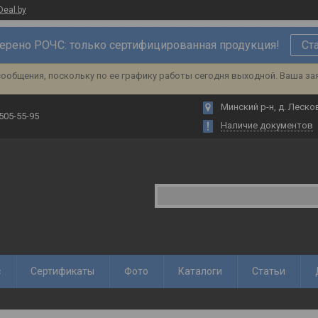
Deal.by
ерено РОЧС: только сертифицированная продукция!
Ст
ообщения, поскольку по ее графику работы сегодня выходной. Ваша за
Минский р-н, д. Лесков
 505-55-95
Наличие документов
с
Сертификаты
Фото
Каталоги
Статьи