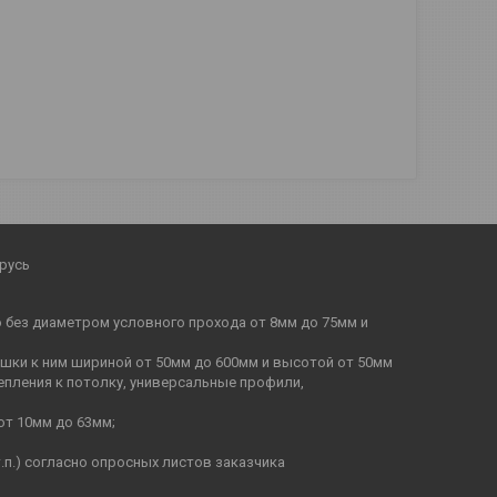
русь
бо без диаметром условного прохода от 8мм до 75мм и
ышки к ним шириной от 50мм до 600мм и высотой от 50мм
епления к потолку, универсальные профили,
от 10мм до 63мм;
п.) согласно опросных листов заказчика