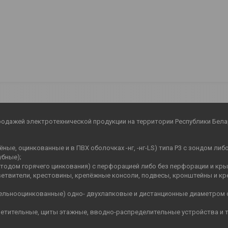
родажей электротехнической продукции на территории Республики Бела
ные, оцинкованные и в ПВХ оболочках -нг, -нг-LS) типа Р3 с зондом ли
убные);
етодом горячего цинкования) с перфорацией либо без перфорации и кр
ветвители, крестовины, крепёжные консоли, подвесы, кронштейны и кр
цельнооцинкованные) одно- двухлапковые и дистанционные диаметром 
етительные, щиты этажные, вводно-распределительные устройства и т.