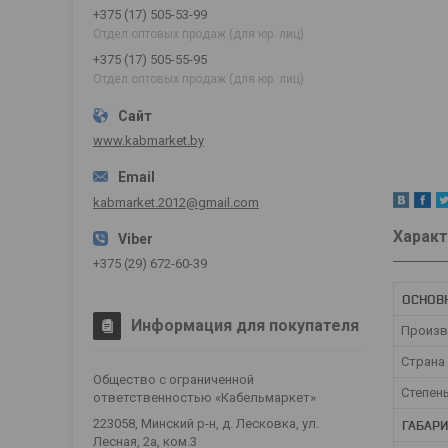
+375 (17) 505-53-99
Отдел оптовых продаж (для юр. лиц)
+375 (17) 505-55-95
Отдел оптовых продаж (для юр. лиц)
www.kabmarket.by
kabmarket.2012@gmail.com
Характ
+375 (29) 672-60-39
ОСНОВ
Информация для покупателя
Произв
Страна
Общество с ограниченной
Степен
ответственностью «Кабельмаркет»
223058, Минский р-н, д. Лесковка, ул.
ГАБАР
Лесная, 2а, ком.3