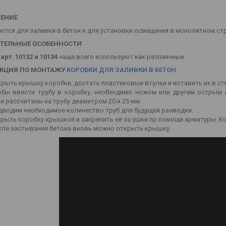
ЕНИЕ
тся для заливки в бетон и для установки освещения в монолитном ст
ТЕЛЬНЫЕ ОСОБЕННОСТИ
и
арт. 10132 и 10134
чаще всего используют как распаячные.
КЦИЯ ПО МОНТАЖУ
КОРОБКИ ДЛЯ ЗАЛИВКИ В БЕТОН
рыть крышку коробки, достать пластиковые втулки и вставить их в сте
обы ввести трубу в коробку, необходимо ножом или другим острым 
и рассчитаны на трубу диаметром 20 и 25 мм.
водим необходимое количество труб для будущей разводки.
рыть коробку крышкой и закрепить её за ушки пр помощи арматуры. Ко
сле застывания бетона вновь можно открыть крышку.