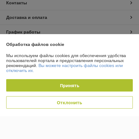
Контакты
Доставка и оплата
График работы
Обработка файлов cookie
Полная версия сайта
Мы используем файлы cookies для обеспечения удобства
пользователей портала и предоставления персональных
Политика обработки cookies
рекомендаций.
Вы можете настроить файлы cookies или
отключить их.
Сайт создан на платформе Deal.by
Принять
Отклонить
Информация для покупателя
Юридическое лицо:
Общество с ограниченной ответственностью
«Кабельмаркет»
223058, Минский р-н, д. Лесковка, ул. Лесная, 2а, ком.3