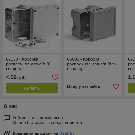
67050 - Коробка
65006 - Коробка
670
распаечная для о/п (6
распаечная для о/п (без
рас
вводов)
вводов)
вво
4,59
1,
руб.
Цену уточняйте
Купить
О нас
Рейтинг не сформирован
Менее 5 отзывов за последний год
Компания продает на
Deal.by