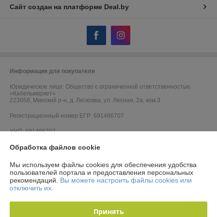
Сайт создан на платформе Deal.by
Информация для покупателя
Юридическое лицо:
Общество с ограниченной ответственностью
«Кабельмаркет»
223058, Минский р-н, д. Лесковка, ул. Лесная, 2а, ком.3
Регистрационный номер ЕГР: 691466707
УНП: 691466707
Обработка файлов cookie
Регистрационный орган: Минский горисполком
Дата регистрации компании: 06.09.2012
Мы используем файлы cookies для обеспечения удобства
пользователей портала и предоставления персональных
Ссылка на свидетельство/лицензию
рекомендаций.
Вы можете настроить файлы cookies или
отключить их.
Ссылка на свидетельство/лицензию
Ссылка на свидетельство/лицензию
Принять