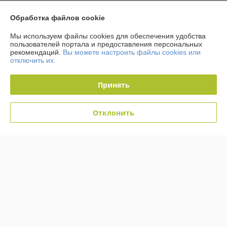
График работы
Обработка файлов cookie
Мы используем файлы cookies для обеспечения удобства
Полная версия сайта
пользователей портала и предоставления персональных
рекомендаций.
Вы можете настроить файлы cookies или
отключить их.
Политика обработки cookies
Принять
Сайт создан на платформе Deal.by
Отклонить
Информация для покупателя
Юридическое лицо:
Общество с ограниченной ответственностью
«Кабельмаркет»
223058, Минский р-н, д. Лесковка, ул. Лесная, 2а, ком.3
Регистрационный номер ЕГР: 691466707
УНП: 691466707