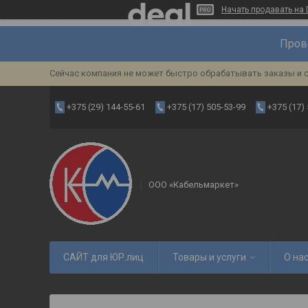
Начать продавать на 
Пров
Сейчас компания не может быстро обрабатывать заказы и с
+375 (29) 144-55-61
+375 (17) 505-53-99
+375 (17)
ООО «Кабельмаркет»
САЙТ для ЮР.лиц
Товары и услуги
О на