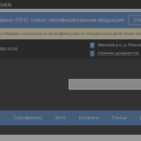
Deal.by
ерено РОЧС: только сертифицированная продукция!
Ст
ообщения, поскольку по ее графику работы сегодня выходной. Ваша за
Минский р-н, д. Лесков
 505-55-95
Наличие документов
с
Сертификаты
Фото
Каталоги
Статьи