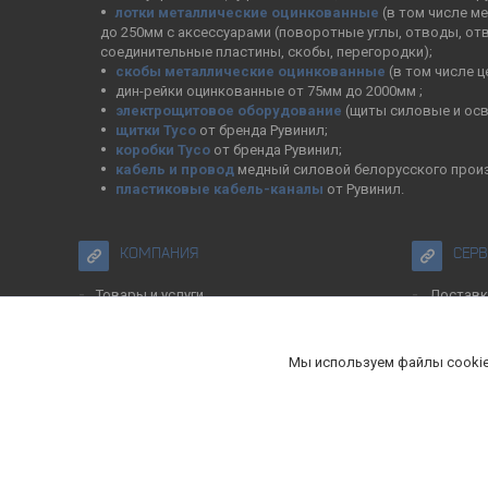
лотки металлические оцинкованные
(в том числе м
до 250мм с аксессуарами (поворотные углы, отводы, от
соединительные пластины, скобы, перегородки);
скобы металлические оцинкованные
(в том числе 
дин-рейки оцинкованные от 75мм до 2000мм ;
электрощитовое оборудование
(щиты силовые и осв
щитки Тусо
от бренда Рувинил;
коробки Тусо
от бренда Рувинил;
кабель и провод
медный силовой белорусского прои
пластиковые кабель-каналы
от Рувинил.
КОМПАНИЯ
СЕР
Товары и услуги
Доставк
О Кабельмаркет
Контакты
Мы используем файлы cookie
Сертификаты