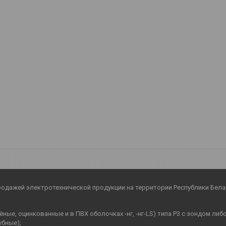
родажей электротехнической продукции на территории Республики Бела
ные, оцинкованные и в ПВХ оболочках -нг, -нг-LS) типа Р3 с зондом ли
убные);