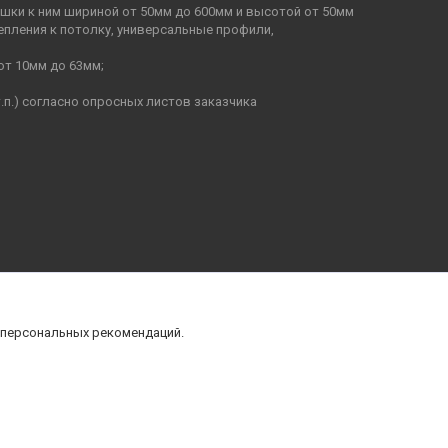
ышки к ним шириной от 50мм до 600мм и высотой от 50мм
епления к потолку, универсальные профили,
от 10мм до 63мм;
п.) согласно опросных листов заказчика
 персональных рекомендаций.