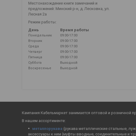
Местонахождение книги замечаний и
предложений: Минский р-н, д. Лесковка, ул.
Лесная 2а
Режим работы:
День
Время работы
Понедельник
09:00-17:00
Вторник
09:00-17:00
Среда
09:00-17:00
Четверг
09:00-17:00
Пятница
09:00-17:00
Суббота
Выходной
Воскресенье
Выходной
Кампания Кабельмаркет занимается оптовой и розничной п
В нашем ассортименте:
металлорукава
(рукава металлические стальные, лужё
аксессуары к ним (муфты вводные, соединительные и тр