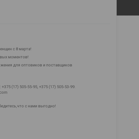
нщин с 8 марта!
ивых моментов!
ожения для оптовиков и поставщиков
375 (17) 505-55-95, +375 (17) 505-53-99.
.com
бедитесь,что с нами выгодно!