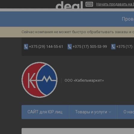
Начать продавать на 
Пров
Сейчас компания не может быстро обрабатывать заказы и с
+375 (29) 144-55-61
+375 (17) 505-53-99
+375 (17)
ООО «Кабельмаркет»
САЙТ для ЮР.лиц
Товары и услуги
О на