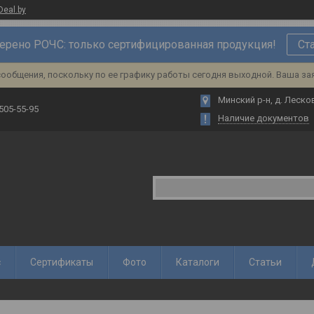
Deal.by
ерено РОЧС: только сертифицированная продукция!
Ст
ообщения, поскольку по ее графику работы сегодня выходной. Ваша за
Минский р-н, д. Лесков
 505-55-95
Наличие документов
с
Сертификаты
Фото
Каталоги
Статьи